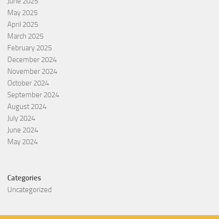
June 2025
May 2025
April 2025
March 2025
February 2025
December 2024
November 2024
October 2024
September 2024
August 2024
July 2024
June 2024
May 2024
Categories
Uncategorized