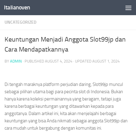
Italianoven
Skip to content
UNCATEGORIZED
Keuntungan Menjadi Anggota Slot99jp dan
Cara Mendapatkannya
BY
ADMIN
· PUBLISHED
AUGUST 4, 2024
· UPDATED
AUGUST 1, 2024
Di tengah maraknya platform perjudian daring, Slot99jp muncul
sebagai pilihan utama bagi para pecinta slot di Indonesia. Bukan
hanya karena koleksi permainannya yang beragam, tetapi juga
karena berbagai keuntungan yang ditawarkan kepada para
anggotanya. Dalam artikel ini, kita akan menjelajahi berbagai
keuntungan yang bisa Anda nikmati sebagai anggota Slot99jp dan
cara mudah untuk bergabung dengan komunitas ini.