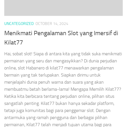
UNCATEGORIZED
OCTOBER 14, 2024
Menikmati Pengalaman Slot yang Imersif di
Kilat77
Hai, sobat slot! Siapa di antara kita yang tidak suka menikmati
permainan yang seru dan mengasyikkan? Di dunia perjudian
online, slot Habanero di kilat77 menawarkan pengalaman
bermain yang tak terlupakan. Siapkan dirimu untuk
menjelajahi dunia penuh warna dan suara yang akan
membuatmu betah berlama-lama! Mengapa Memilih Kilat77?
Ketika kita berbicara tentang perjudian online, pilihan situs
sangatlah penting. Kilat77 bukan hanya sekadar platform,
tetapi juga komunitas bagi para penggemar slot. Dengan
antarmuka yang ramah pengguna dan berbagai pilihan
permainan, Kilat77 telah menjadi tujuan utama bagi para