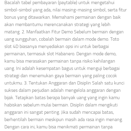
Bacalah tabel pembayaran (paytable) untuk mengetahui
simbol-simbol yang ada, nilai masing-masing simbol, serta fitur
bonus yang ditawarkan. Memahami permainan dengan baik
akan membantumu merencanakan strategi yang lebih
matang. 2. Manfaatkan Fitur Demo Sebelum bermain dengan
uang sungguhan, cobalah bermain dalam mode demo. Toto
slot 4D biasanya menyediakan opsi ini untuk berbagai
permainan, termasuk slot Habanero. Dengan mode demo,
kamu bisa merasakan permainan tanpa risiko kehilangan
uang. Ini adalah kesempatan bagus untuk menguji berbagai
strategi dan menemukan gaya bermain yang paling cocok
untukmu. 3. Tentukan Anggaran dan Disiplin Salah satu kunci
sukses dalam perjudian adalah mengelola anggaran dengan
bijak. Tetapkan batas berapa banyak uang yang ingin kamu
habiskan sebelum mulai bermain. Disiplin dalam mengikuti
anggaran ini sangat penting. Jika sudah mencapai batas,
berhentilah bermain meskipun masih ada rasa ingin menang.
Dengan cara ini, kamu bisa menikmati permainan tanpa