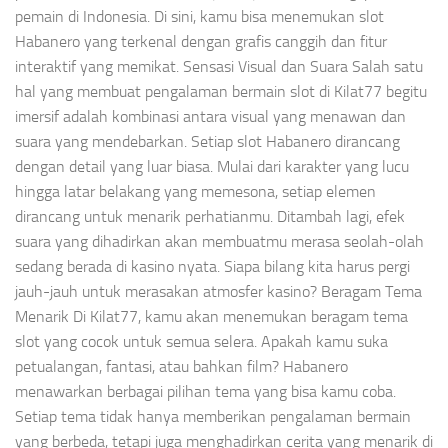
pemain di Indonesia. Di sini, kamu bisa menemukan slot
Habanero yang terkenal dengan grafis canggih dan fitur
interaktif yang memikat. Sensasi Visual dan Suara Salah satu
hal yang membuat pengalaman bermain slot di Kilat77 begitu
imersif adalah kombinasi antara visual yang menawan dan
suara yang mendebarkan. Setiap slot Habanero dirancang
dengan detail yang luar biasa. Mulai dari karakter yang lucu
hingga latar belakang yang memesona, setiap elemen
dirancang untuk menarik perhatianmu. Ditambah lagi, efek
suara yang dihadirkan akan membuatmu merasa seolah-olah
sedang berada di kasino nyata. Siapa bilang kita harus pergi
jauh-jauh untuk merasakan atmosfer kasino? Beragam Tema
Menarik Di Kilat77, kamu akan menemukan beragam tema
slot yang cocok untuk semua selera. Apakah kamu suka
petualangan, fantasi, atau bahkan film? Habanero
menawarkan berbagai pilihan tema yang bisa kamu coba.
Setiap tema tidak hanya memberikan pengalaman bermain
yang berbeda, tetapi juga menghadirkan cerita yang menarik di