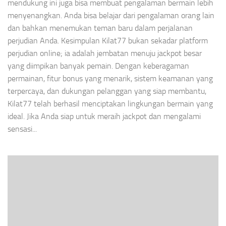
mendukung ini juga bisa membuat pengalaman bermain lebih
menyenangkan. Anda bisa belajar dari pengalaman orang lain
dan bahkan menemukan teman baru dalam perjalanan
perjudian Anda. Kesimpulan Kilat77 bukan sekadar platform
perjudian online; ia adalah jembatan menuju jackpot besar
yang diimpikan banyak pemain. Dengan keberagaman
permainan, fitur bonus yang menarik, sistem keamanan yang
terpercaya, dan dukungan pelanggan yang siap membantu,
Kilat77 telah berhasil menciptakan lingkungan bermain yang
ideal. Jika Anda siap untuk meraih jackpot dan mengalami
sensasi...