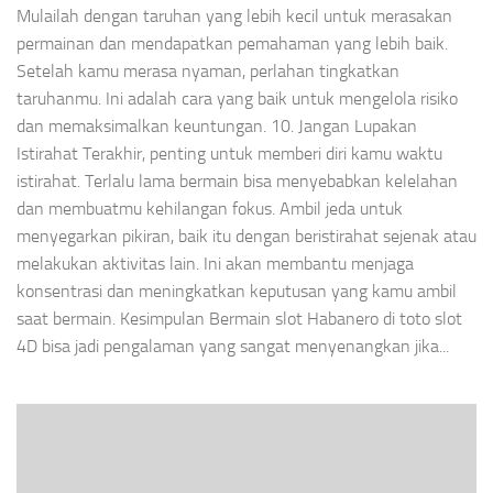
Mulailah dengan taruhan yang lebih kecil untuk merasakan
permainan dan mendapatkan pemahaman yang lebih baik.
Setelah kamu merasa nyaman, perlahan tingkatkan
taruhanmu. Ini adalah cara yang baik untuk mengelola risiko
dan memaksimalkan keuntungan. 10. Jangan Lupakan
Istirahat Terakhir, penting untuk memberi diri kamu waktu
istirahat. Terlalu lama bermain bisa menyebabkan kelelahan
dan membuatmu kehilangan fokus. Ambil jeda untuk
menyegarkan pikiran, baik itu dengan beristirahat sejenak atau
melakukan aktivitas lain. Ini akan membantu menjaga
konsentrasi dan meningkatkan keputusan yang kamu ambil
saat bermain. Kesimpulan Bermain slot Habanero di toto slot
4D bisa jadi pengalaman yang sangat menyenangkan jika...