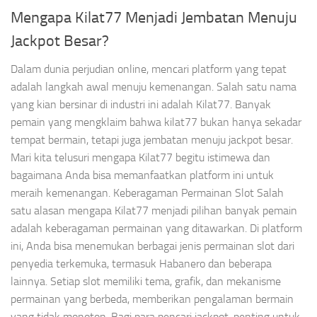
Mengapa Kilat77 Menjadi Jembatan Menuju
Jackpot Besar?
Dalam dunia perjudian online, mencari platform yang tepat
adalah langkah awal menuju kemenangan. Salah satu nama
yang kian bersinar di industri ini adalah Kilat77. Banyak
pemain yang mengklaim bahwa kilat77 bukan hanya sekadar
tempat bermain, tetapi juga jembatan menuju jackpot besar.
Mari kita telusuri mengapa Kilat77 begitu istimewa dan
bagaimana Anda bisa memanfaatkan platform ini untuk
meraih kemenangan. Keberagaman Permainan Slot Salah
satu alasan mengapa Kilat77 menjadi pilihan banyak pemain
adalah keberagaman permainan yang ditawarkan. Di platform
ini, Anda bisa menemukan berbagai jenis permainan slot dari
penyedia terkemuka, termasuk Habanero dan beberapa
lainnya. Setiap slot memiliki tema, grafik, dan mekanisme
permainan yang berbeda, memberikan pengalaman bermain
yang tidak monoton. Bagi para pencari jackpot, penting untuk