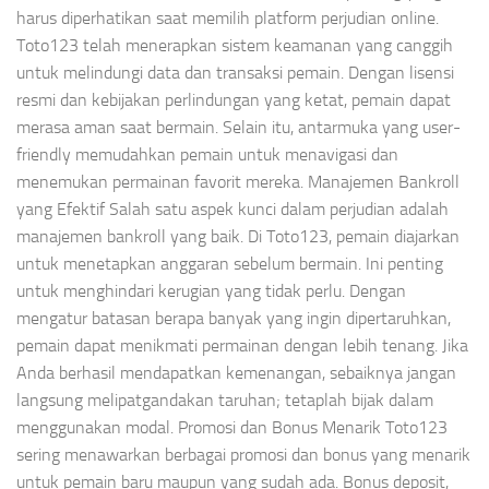
harus diperhatikan saat memilih platform perjudian online.
Toto123 telah menerapkan sistem keamanan yang canggih
untuk melindungi data dan transaksi pemain. Dengan lisensi
resmi dan kebijakan perlindungan yang ketat, pemain dapat
merasa aman saat bermain. Selain itu, antarmuka yang user-
friendly memudahkan pemain untuk menavigasi dan
menemukan permainan favorit mereka. Manajemen Bankroll
yang Efektif Salah satu aspek kunci dalam perjudian adalah
manajemen bankroll yang baik. Di Toto123, pemain diajarkan
untuk menetapkan anggaran sebelum bermain. Ini penting
untuk menghindari kerugian yang tidak perlu. Dengan
mengatur batasan berapa banyak yang ingin dipertaruhkan,
pemain dapat menikmati permainan dengan lebih tenang. Jika
Anda berhasil mendapatkan kemenangan, sebaiknya jangan
langsung melipatgandakan taruhan; tetaplah bijak dalam
menggunakan modal. Promosi dan Bonus Menarik Toto123
sering menawarkan berbagai promosi dan bonus yang menarik
untuk pemain baru maupun yang sudah ada. Bonus deposit,