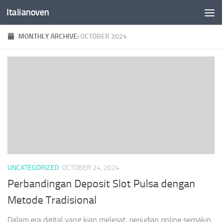
Italianoven
Skip to content
MONTHLY ARCHIVE:
OCTOBER 2024
UNCATEGORIZED
OCTOBER 24, 2024
Perbandingan Deposit Slot Pulsa dengan
Metode Tradisional
Dalam era digital yang kian melesat, perjudian online semakin