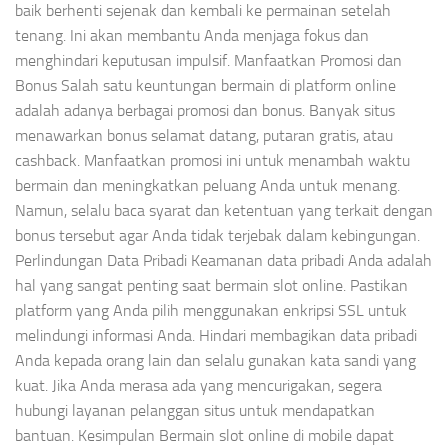
baik berhenti sejenak dan kembali ke permainan setelah
tenang. Ini akan membantu Anda menjaga fokus dan
menghindari keputusan impulsif. Manfaatkan Promosi dan
Bonus Salah satu keuntungan bermain di platform online
adalah adanya berbagai promosi dan bonus. Banyak situs
menawarkan bonus selamat datang, putaran gratis, atau
cashback. Manfaatkan promosi ini untuk menambah waktu
bermain dan meningkatkan peluang Anda untuk menang.
Namun, selalu baca syarat dan ketentuan yang terkait dengan
bonus tersebut agar Anda tidak terjebak dalam kebingungan.
Perlindungan Data Pribadi Keamanan data pribadi Anda adalah
hal yang sangat penting saat bermain slot online. Pastikan
platform yang Anda pilih menggunakan enkripsi SSL untuk
melindungi informasi Anda. Hindari membagikan data pribadi
Anda kepada orang lain dan selalu gunakan kata sandi yang
kuat. Jika Anda merasa ada yang mencurigakan, segera
hubungi layanan pelanggan situs untuk mendapatkan
bantuan. Kesimpulan Bermain slot online di mobile dapat