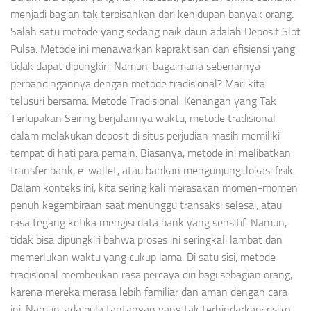
menjadi bagian tak terpisahkan dari kehidupan banyak orang.
Salah satu metode yang sedang naik daun adalah Deposit Slot
Pulsa. Metode ini menawarkan kepraktisan dan efisiensi yang
tidak dapat dipungkiri. Namun, bagaimana sebenarnya
perbandingannya dengan metode tradisional? Mari kita
telusuri bersama. Metode Tradisional: Kenangan yang Tak
Terlupakan Seiring berjalannya waktu, metode tradisional
dalam melakukan deposit di situs perjudian masih memiliki
tempat di hati para pemain. Biasanya, metode ini melibatkan
transfer bank, e-wallet, atau bahkan mengunjungi lokasi fisik.
Dalam konteks ini, kita sering kali merasakan momen-momen
penuh kegembiraan saat menunggu transaksi selesai, atau
rasa tegang ketika mengisi data bank yang sensitif. Namun,
tidak bisa dipungkiri bahwa proses ini seringkali lambat dan
memerlukan waktu yang cukup lama. Di satu sisi, metode
tradisional memberikan rasa percaya diri bagi sebagian orang,
karena mereka merasa lebih familiar dan aman dengan cara
ini. Namun, ada pula tantangan yang tak terhindarkan: risiko