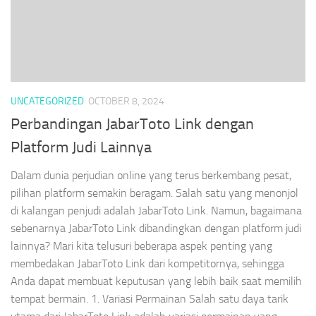
UNCATEGORIZED
OCTOBER 8, 2024
Perbandingan JabarToto Link dengan
Platform Judi Lainnya
Dalam dunia perjudian online yang terus berkembang pesat,
pilihan platform semakin beragam. Salah satu yang menonjol
di kalangan penjudi adalah JabarToto Link. Namun, bagaimana
sebenarnya JabarToto Link dibandingkan dengan platform judi
lainnya? Mari kita telusuri beberapa aspek penting yang
membedakan JabarToto Link dari kompetitornya, sehingga
Anda dapat membuat keputusan yang lebih baik saat memilih
tempat bermain. 1. Variasi Permainan Salah satu daya tarik