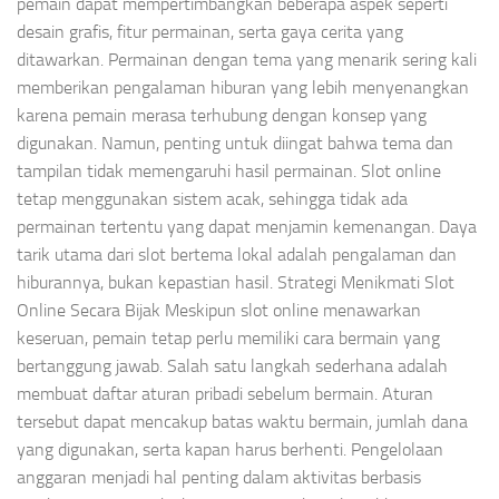
pemain dapat mempertimbangkan beberapa aspek seperti
desain grafis, fitur permainan, serta gaya cerita yang
ditawarkan. Permainan dengan tema yang menarik sering kali
memberikan pengalaman hiburan yang lebih menyenangkan
karena pemain merasa terhubung dengan konsep yang
digunakan. Namun, penting untuk diingat bahwa tema dan
tampilan tidak memengaruhi hasil permainan. Slot online
tetap menggunakan sistem acak, sehingga tidak ada
permainan tertentu yang dapat menjamin kemenangan. Daya
tarik utama dari slot bertema lokal adalah pengalaman dan
hiburannya, bukan kepastian hasil. Strategi Menikmati Slot
Online Secara Bijak Meskipun slot online menawarkan
keseruan, pemain tetap perlu memiliki cara bermain yang
bertanggung jawab. Salah satu langkah sederhana adalah
membuat daftar aturan pribadi sebelum bermain. Aturan
tersebut dapat mencakup batas waktu bermain, jumlah dana
yang digunakan, serta kapan harus berhenti. Pengelolaan
anggaran menjadi hal penting dalam aktivitas berbasis