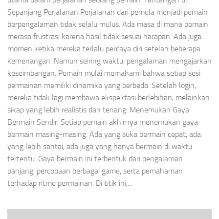
Sepanjang Perjalanan Perjalanan dari pemula menjadi pemain
berpengalaman tidak selalu mulus. Ada masa di mana pemain
merasa frustrasi karena hasil tidak sesuai harapan. Ada juga
momen ketika mereka terlalu percaya diri setelah beberapa
kemenangan. Namun seiring waktu, pengalaman mengajarkan
keseimbangan. Pemain mulai memahami bahwa setiap sesi
permainan memiliki dinamika yang berbeda. Setelah login,
mereka tidak lagi membawa ekspektasi berlebihan, melainkan
sikap yang lebih realistis dan tenang. Menemukan Gaya
Bermain Sendiri Setiap pemain akhirnya menemukan gaya
bermain masing-masing. Ada yang suka bermain cepat, ada
yang lebih santai, ada juga yang hanya bermain di waktu
tertentu. Gaya bermain ini terbentuk dari pengalaman
panjang, percobaan berbagai game, serta pemahaman
terhadap ritme permainan. Di titik ini,...