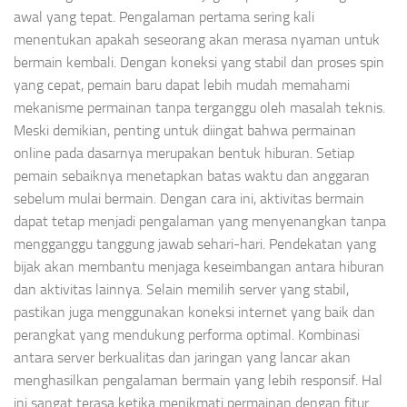
awal yang tepat. Pengalaman pertama sering kali
menentukan apakah seseorang akan merasa nyaman untuk
bermain kembali. Dengan koneksi yang stabil dan proses spin
yang cepat, pemain baru dapat lebih mudah memahami
mekanisme permainan tanpa terganggu oleh masalah teknis.
Meski demikian, penting untuk diingat bahwa permainan
online pada dasarnya merupakan bentuk hiburan. Setiap
pemain sebaiknya menetapkan batas waktu dan anggaran
sebelum mulai bermain. Dengan cara ini, aktivitas bermain
dapat tetap menjadi pengalaman yang menyenangkan tanpa
mengganggu tanggung jawab sehari-hari. Pendekatan yang
bijak akan membantu menjaga keseimbangan antara hiburan
dan aktivitas lainnya. Selain memilih server yang stabil,
pastikan juga menggunakan koneksi internet yang baik dan
perangkat yang mendukung performa optimal. Kombinasi
antara server berkualitas dan jaringan yang lancar akan
menghasilkan pengalaman bermain yang lebih responsif. Hal
ini sangat terasa ketika menikmati permainan dengan fitur