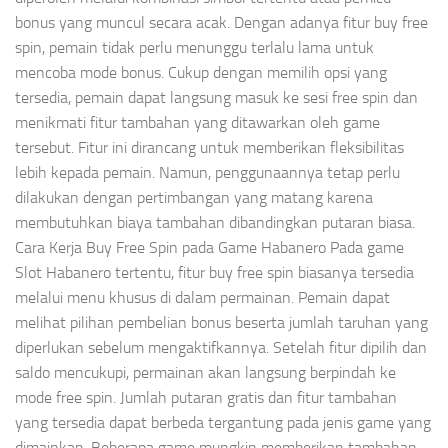
bonus yang muncul secara acak. Dengan adanya fitur buy free
spin, pemain tidak perlu menunggu terlalu lama untuk
mencoba mode bonus. Cukup dengan memilih opsi yang
tersedia, pemain dapat langsung masuk ke sesi free spin dan
menikmati fitur tambahan yang ditawarkan oleh game
tersebut. Fitur ini dirancang untuk memberikan fleksibilitas
lebih kepada pemain. Namun, penggunaannya tetap perlu
dilakukan dengan pertimbangan yang matang karena
membutuhkan biaya tambahan dibandingkan putaran biasa.
Cara Kerja Buy Free Spin pada Game Habanero Pada game
Slot Habanero tertentu, fitur buy free spin biasanya tersedia
melalui menu khusus di dalam permainan. Pemain dapat
melihat pilihan pembelian bonus beserta jumlah taruhan yang
diperlukan sebelum mengaktifkannya. Setelah fitur dipilih dan
saldo mencukupi, permainan akan langsung berpindah ke
mode free spin. Jumlah putaran gratis dan fitur tambahan
yang tersedia dapat berbeda tergantung pada jenis game yang
dimainkan. Beberapa game mungkin memberikan tambahan