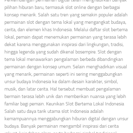
pilihan hiburan baru, termasuk slot online dengan berbagai
konsep menarik. Salah satu tren yang semakin populer adalah
permainan slot dengan tema lokal yang mengangkat budaya,
cerita, dan elemen khas Indonesia. Melalui daftar slot bertema
lokal, pemain dapat menemukan permainan yang terasa lebih
dekat karena menggunakan inspirasi dari lingkungan, tradisi,
hingga legenda yang sudah dikenal bosempire. Slot dengan
tema lokal menawarkan pengalaman berbeda dibandingkan
permainan dengan konsep umum. Selain menghadirkan visual
yang menarik, permainan seperti ini sering menggabungkan
unsur budaya Indonesia ke dalam desain karakter, simbol,
musik, dan latar cerita. Hal tersebut membuat pengalaman
bermain terasa lebih unik dan memberikan nuansa yang lebih
familiar bagi pemain. Keunikan Slot Bertema Lokal Indonesia
Salah satu daya tarik utama slot Indonesia adalah
kemampuannya menggabungkan hiburan digital dengan unsur
budaya. Banyak permainan mengambil inspirasi dari cerita