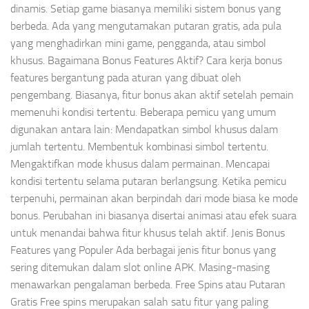
dinamis. Setiap game biasanya memiliki sistem bonus yang
berbeda. Ada yang mengutamakan putaran gratis, ada pula
yang menghadirkan mini game, pengganda, atau simbol
khusus. Bagaimana Bonus Features Aktif? Cara kerja bonus
features bergantung pada aturan yang dibuat oleh
pengembang. Biasanya, fitur bonus akan aktif setelah pemain
memenuhi kondisi tertentu. Beberapa pemicu yang umum
digunakan antara lain: Mendapatkan simbol khusus dalam
jumlah tertentu. Membentuk kombinasi simbol tertentu.
Mengaktifkan mode khusus dalam permainan. Mencapai
kondisi tertentu selama putaran berlangsung. Ketika pemicu
terpenuhi, permainan akan berpindah dari mode biasa ke mode
bonus. Perubahan ini biasanya disertai animasi atau efek suara
untuk menandai bahwa fitur khusus telah aktif. Jenis Bonus
Features yang Populer Ada berbagai jenis fitur bonus yang
sering ditemukan dalam slot online APK. Masing-masing
menawarkan pengalaman berbeda. Free Spins atau Putaran
Gratis Free spins merupakan salah satu fitur yang paling