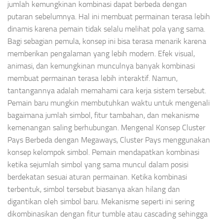
jumlah kemungkinan kombinasi dapat berbeda dengan
putaran sebelumnya. Hal ini membuat permainan terasa lebih
dinamis karena pemain tidak selalu melihat pola yang sama.
Bagi sebagian pemula, konsep ini bisa terasa menarik karena
memberikan pengalaman yang lebih modern. Efek visual,
animasi, dan kemungkinan munculnya banyak kombinasi
membuat permainan terasa lebih interaktif. Namun,
tantangannya adalah memahami cara kerja sistem tersebut.
Pemain baru mungkin membutuhkan waktu untuk mengenali
bagaimana jumlah simbol, fitur tambahan, dan mekanisme
kemenangan saling berhubungan. Mengenal Konsep Cluster
Pays Berbeda dengan Megaways, Cluster Pays menggunakan
konsep kelompok simbol. Pemain mendapatkan kombinasi
ketika sejumlah simbol yang sama muncul dalam posisi
berdekatan sesuai aturan permainan. Ketika kombinasi
terbentuk, simbol tersebut biasanya akan hilang dan
digantikan oleh simbol baru. Mekanisme seperti ini sering
dikombinasikan dengan fitur tumble atau cascading sehingga