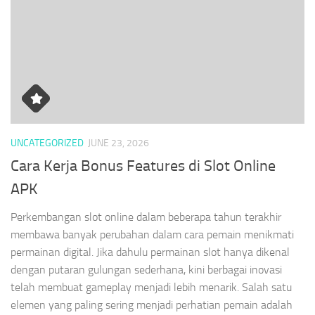
UNCATEGORIZED
JUNE 23, 2026
Cara Kerja Bonus Features di Slot Online
APK
Perkembangan slot online dalam beberapa tahun terakhir
membawa banyak perubahan dalam cara pemain menikmati
permainan digital. Jika dahulu permainan slot hanya dikenal
dengan putaran gulungan sederhana, kini berbagai inovasi
telah membuat gameplay menjadi lebih menarik. Salah satu
elemen yang paling sering menjadi perhatian pemain adalah