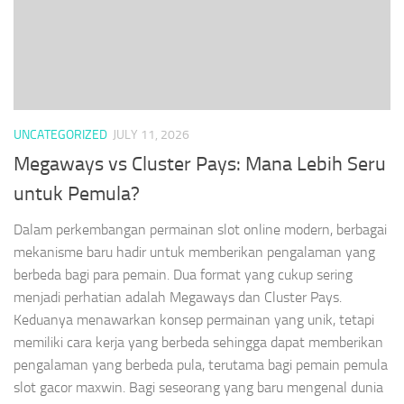
UNCATEGORIZED
JULY 11, 2026
Megaways vs Cluster Pays: Mana Lebih Seru
untuk Pemula?
Dalam perkembangan permainan slot online modern, berbagai
mekanisme baru hadir untuk memberikan pengalaman yang
berbeda bagi para pemain. Dua format yang cukup sering
menjadi perhatian adalah Megaways dan Cluster Pays.
Keduanya menawarkan konsep permainan yang unik, tetapi
memiliki cara kerja yang berbeda sehingga dapat memberikan
pengalaman yang berbeda pula, terutama bagi pemain pemula
slot gacor maxwin. Bagi seseorang yang baru mengenal dunia