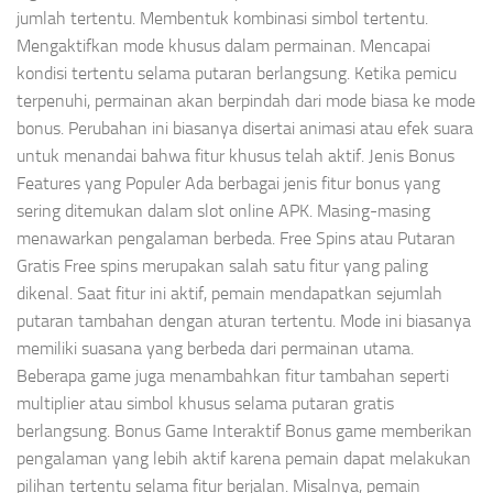
jumlah tertentu. Membentuk kombinasi simbol tertentu.
Mengaktifkan mode khusus dalam permainan. Mencapai
kondisi tertentu selama putaran berlangsung. Ketika pemicu
terpenuhi, permainan akan berpindah dari mode biasa ke mode
bonus. Perubahan ini biasanya disertai animasi atau efek suara
untuk menandai bahwa fitur khusus telah aktif. Jenis Bonus
Features yang Populer Ada berbagai jenis fitur bonus yang
sering ditemukan dalam slot online APK. Masing-masing
menawarkan pengalaman berbeda. Free Spins atau Putaran
Gratis Free spins merupakan salah satu fitur yang paling
dikenal. Saat fitur ini aktif, pemain mendapatkan sejumlah
putaran tambahan dengan aturan tertentu. Mode ini biasanya
memiliki suasana yang berbeda dari permainan utama.
Beberapa game juga menambahkan fitur tambahan seperti
multiplier atau simbol khusus selama putaran gratis
berlangsung. Bonus Game Interaktif Bonus game memberikan
pengalaman yang lebih aktif karena pemain dapat melakukan
pilihan tertentu selama fitur berjalan. Misalnya, pemain