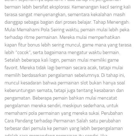
bermain lebih bersifat eksplorasi. Kemenangan kecil sering kali
terasa sangat menyenangkan, sementara kekalahan masih
dianggap sebagai bagian dari proses belajar. Tahap Menengah:
Mulai Memahami Pola Seiring waktu, pemain mulai lebih peka
terhadap ritme permainan. Mereka mulai memperhatikan
kapan fitur bonus lebih sering muncul, game mana yang terasa
lebih “cocok”, serta bagaimana mengatur waktu bermain.
Setelah beberapa kali login, pemain mulai memiliki game
favorit. Mereka tidak lagi bermain secara acak, tetapi mulai
memilih berdasarkan pengalaman sebelumnya. Di tahap ini,
muncul kesadaran bahwa permainan slot bukan hanya soal
keberuntungan semata, tetapi juga tentang kesabaran dan
pengamatan. Beberapa pemain bahkan mulai mencatat
pengalaman mereka sendiri, meskipun sederhana, untuk
memahami pola permainan yang mereka sukai. Perubahan
Cara Pandang terhadap Permainan Salah satu perubahan
terbesar dari pemula ke pemain yang lebih berpengalaman
adalah cara memandang permainan itu sendiri. Jika