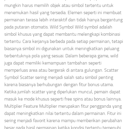
mungkin harus memilih objek atau simbol tertentu untuk
menemukan hasil yang tersedia. Elemen seperti ini membuat
permainan terasa lebih interaktif dan tidak hanya bergantung
pada putaran otomatis. Wild Symbol Wild symbol adalah
simbol khusus yang dapat membantu melengkapi kombinasi
tertentu. Cara kerjanya berbeda pada setiap permainan, tetapi
biasanya simbol ini digunakan untuk meningkatkan peluang
terbentuknya pola yang sesuai. Dalam beberapa game, wild
juga dapat memiliki kemampuan tambahan seperti
memperluas area atau bergerak di antara gulungan. Scatter
Symbol Scatter sering menjadi salah satu simbol penting
karena biasanya berhubungan dengan fitur bonus utama.
Ketika jumlah scatter yang diperlukan muncul, pemain dapat
masuk ke mode khusus seperti free spins atau bonus lainnya.
Multiplier Feature Multiplier merupakan fitur pengganda yang
dapat meningkatkan nilai tertentu dalam permainan. Fitur ini
sering menjadi favorit karena mampu memberikan perubahan
besar pada hasil permainan ketika kondisi tertentu terpenuhi.