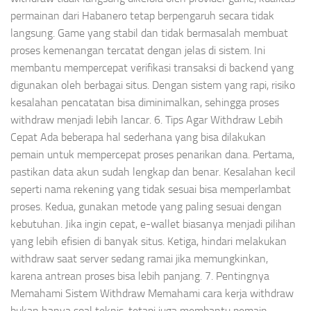
permainan dari Habanero tetap berpengaruh secara tidak
langsung. Game yang stabil dan tidak bermasalah membuat
proses kemenangan tercatat dengan jelas di sistem. Ini
membantu mempercepat verifikasi transaksi di backend yang
digunakan oleh berbagai situs. Dengan sistem yang rapi, risiko
kesalahan pencatatan bisa diminimalkan, sehingga proses
withdraw menjadi lebih lancar. 6. Tips Agar Withdraw Lebih
Cepat Ada beberapa hal sederhana yang bisa dilakukan
pemain untuk mempercepat proses penarikan dana. Pertama,
pastikan data akun sudah lengkap dan benar. Kesalahan kecil
seperti nama rekening yang tidak sesuai bisa memperlambat
proses. Kedua, gunakan metode yang paling sesuai dengan
kebutuhan. Jika ingin cepat, e-wallet biasanya menjadi pilihan
yang lebih efisien di banyak situs. Ketiga, hindari melakukan
withdraw saat server sedang ramai jika memungkinkan,
karena antrean proses bisa lebih panjang. 7. Pentingnya
Memahami Sistem Withdraw Memahami cara kerja withdraw
bukan hanya soal teknis, tetapi juga membantu pemain