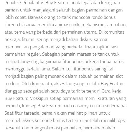
Populer? Popularitas Buy Feature tidak lepas dari keinginan
pemain untuk menjelajahi seluruh bagian permainan dengan
lebih cepat. Banyak orang tertarik mencoba ronde bonus
karena biasanya memiliki animasi unik, mekanisme tambahan,
atau tema yang berbeda dari permainan utama. Di komunitas
hokiraja, fitur ini sering menjadi bahan diskusi karena
memberikan pengalaman yang berbeda dibandingkan sesi
permainan reguler. Sebagian pemain merasa tertarik untuk
melihat langsung bagaimana fitur bonus bekerja tanpa harus
menunggu terlalu lama. Selain itu, fitur bonus sering kali
menjadi bagian paling menarik dalam sebuah permainan slot
modern. Oleh karena itu, akses langsung melalui Buy Feature
dianggap sebagai salah satu daya tarik tersendiri. Cara Kerja
Buy Feature Meskipun setiap permainan memiliki aturan yang
berbeda, konsep Buy Feature pada dasarnya cukup sederhana.
Saat fitur tersedia, pemain akan melihat pilihan untuk
membeli akses ke ronde bonus tertentu. Setelah memilih opsi
tersebut dan mengonfirmasi pembelian, permainan akan