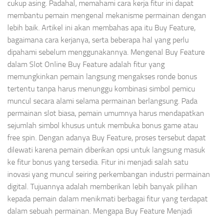
cukup asing. Padahal, memahami cara kerja fitur ini dapat
membantu pemain mengenal mekanisme permainan dengan
lebih baik. Artikel ini akan membahas apa itu Buy Feature,
bagaimana cara kerjanya, serta beberapa hal yang perlu
dipahami sebelum menggunakannya. Mengenal Buy Feature
dalam Slot Online Buy Feature adalah fitur yang
memungkinkan pemain langsung mengakses ronde bonus
tertentu tanpa harus menunggu kombinasi simbol pemicu
muncul secara alami selama permainan berlangsung. Pada
permainan slot biasa, pemain umumnya harus mendapatkan
sejumlah simbol khusus untuk membuka bonus game atau
free spin. Dengan adanya Buy Feature, proses tersebut dapat
dilewati karena pemain diberikan opsi untuk langsung masuk
ke fitur bonus yang tersedia. Fitur ini menjadi salah satu
inovasi yang muncul seiring perkembangan industri permainan
digital. Tujuannya adalah memberikan lebih banyak pilihan
kepada pemain dalam menikmati berbagai fitur yang terdapat
dalam sebuah permainan. Mengapa Buy Feature Menjadi