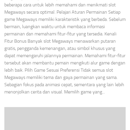
beberapa cara untuk lebih memahami dan menikmati slot
Megaways secara optimal. Pelajari Aturan Permainan Setiap
game Megaways memiliki karakteristik yang berbeda. Sebelum
bermain, luangkan waktu untuk membaca informasi
permainan dan memahami fitur-fitur yang tersedia. Kenali
Fitur Bonus Banyak slot Megaways menawarkan putaran
gratis, pengganda kemenangan, atau simbol khusus yang
dapat memengaruhi jalannya permainan. Memahami fitur-fitur
tersebut akan membantu pemain mengikuti alur game dengan
lebih baik. Pilih Game Sesuai Preferensi Tidak semua slot
Megaways memiliki tema dan gaya permainan yang sama.
Sebagian fokus pada animasi cepat, sementara yang lain lebih
menonjolkan cerita dan visual. Memilih game yang...