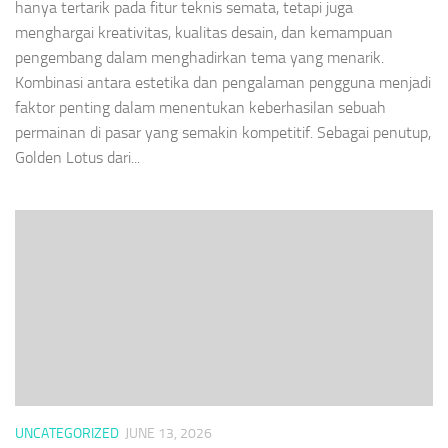
hanya tertarik pada fitur teknis semata, tetapi juga
menghargai kreativitas, kualitas desain, dan kemampuan
pengembang dalam menghadirkan tema yang menarik.
Kombinasi antara estetika dan pengalaman pengguna menjadi
faktor penting dalam menentukan keberhasilan sebuah
permainan di pasar yang semakin kompetitif. Sebagai penutup,
Golden Lotus dari...
UNCATEGORIZED
JUNE 13, 2026