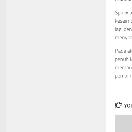
Spinix 
keseimb
lagi de
menyen
Pada ak
penuh k
memanf
pemain 
YOU