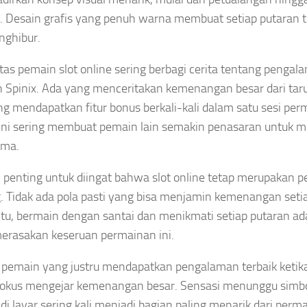
 Desain grafis yang penuh warna membuat setiap putaran te
nghibur.
as pemain slot online sering berbagi cerita tentang penga
 Spinix. Ada yang menceritakan kemenangan besar dari taru
ng mendapatkan fitur bonus berkali-kali dalam satu sesi per
 ini sering membuat pemain lain semakin penasaran untuk
ama.
penting untuk diingat bahwa slot online tetap merupakan p
. Tidak ada pola pasti yang bisa menjamin kemenangan setia
itu, bermain dengan santai dan menikmati setiap putaran ada
erasakan keseruan permainan ini.
pemain yang justru mendapatkan pengalaman terbaik ketika
 fokus mengejar kemenangan besar. Sensasi menunggu simbo
di layar sering kali menjadi bagian paling menarik dari perma