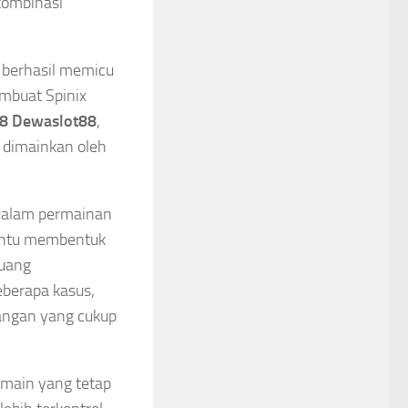
kombinasi
 berhasil memicu
embuat Spinix
88 Dewaslot88
,
 dimainkan oleh
g dalam permainan
bantu membentuk
luang
berapa kasus,
nangan yang cukup
emain yang tetap