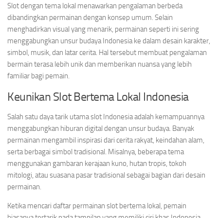
Slot dengan tema lokal menawarkan pengalaman berbeda
dibandingkan permainan dengan konsep umum. Selain
menghadirkan visual yang menarik, permainan seperti ini sering
menggabungkan unsur budaya Indonesia ke dalam desain karakter,
simbol, musik, dan latar cerita. Hal tersebut membuat pengalaman
bermain terasa lebih unik dan memberikan nuansa yang lebih
familiar bagi pemain.
Keunikan Slot Bertema Lokal Indonesia
Salah satu daya tarik utama slot Indonesia adalah kemampuannya
menggabungkan hiburan digital dengan unsur budaya. Banyak
permainan mengambil inspirasi dari cerita rakyat, keindahan alam,
serta berbagai simbol tradisional. Misalnya, beberapa tema
menggunakan gambaran kerajaan kuno, hutan tropis, tokoh
mitologi, atau suasana pasar tradisional sebagai bagian dari desain
permainan.
Ketika mencari daftar permainan slot bertema lokal, pemain
biasanya tertarik pada tampilan yang memiliki ciri khas Indonesia.