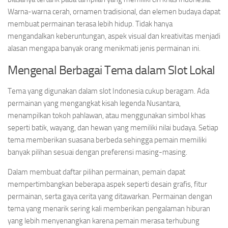
Warna-warna cerah, ornamen tradisional, dan elemen budaya dapat
membuat permainan terasa lebih hidup. Tidak hanya
mengandalkan keberuntungan, aspek visual dan kreativitas menjadi
alasan mengapa banyak orang menikmati jenis permainan ini.
Mengenal Berbagai Tema dalam Slot Lokal
Tema yang digunakan dalam slot Indonesia cukup beragam. Ada
permainan yang mengangkat kisah legenda Nusantara,
menampilkan tokoh pahlawan, atau menggunakan simbol khas
seperti batik, wayang, dan hewan yang memiliki nilai budaya. Setiap
tema memberikan suasana berbeda sehingga pemain memiliki
banyak pilihan sesuai dengan preferensi masing-masing.
Dalam membuat daftar pilihan permainan, pemain dapat
mempertimbangkan beberapa aspek seperti desain grafis, fitur
permainan, serta gaya cerita yang ditawarkan. Permainan dengan
tema yang menarik sering kali memberikan pengalaman hiburan
yang lebih menyenangkan karena pemain merasa terhubung