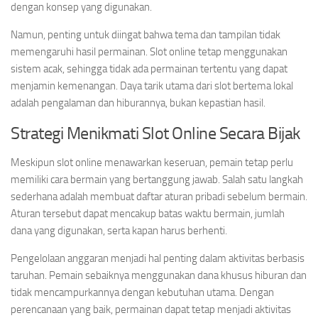
dengan konsep yang digunakan.
Namun, penting untuk diingat bahwa tema dan tampilan tidak
memengaruhi hasil permainan. Slot online tetap menggunakan
sistem acak, sehingga tidak ada permainan tertentu yang dapat
menjamin kemenangan. Daya tarik utama dari slot bertema lokal
adalah pengalaman dan hiburannya, bukan kepastian hasil.
Strategi Menikmati Slot Online Secara Bijak
Meskipun slot online menawarkan keseruan, pemain tetap perlu
memiliki cara bermain yang bertanggung jawab. Salah satu langkah
sederhana adalah membuat daftar aturan pribadi sebelum bermain.
Aturan tersebut dapat mencakup batas waktu bermain, jumlah
dana yang digunakan, serta kapan harus berhenti.
Pengelolaan anggaran menjadi hal penting dalam aktivitas berbasis
taruhan. Pemain sebaiknya menggunakan dana khusus hiburan dan
tidak mencampurkannya dengan kebutuhan utama. Dengan
perencanaan yang baik, permainan dapat tetap menjadi aktivitas