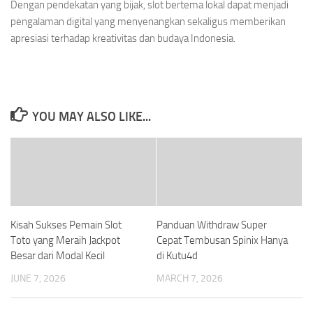
Dengan pendekatan yang bijak, slot bertema lokal dapat menjadi
pengalaman digital yang menyenangkan sekaligus memberikan
apresiasi terhadap kreativitas dan budaya Indonesia.
YOU MAY ALSO LIKE...
Kisah Sukses Pemain Slot
Panduan Withdraw Super
Toto yang Meraih Jackpot
Cepat Tembusan Spinix Hanya
Besar dari Modal Kecil
di Kutu4d
JUNE 7, 2026
MARCH 7, 2026