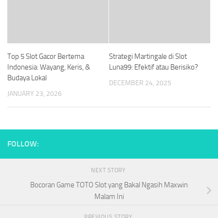
Top 5 Slot Gacor Bertema
Strategi Martingale di Slot
Indonesia: Wayang, Keris, &
Luna99: Efektif atau Berisiko?
Budaya Lokal
DECEMBER 24, 2025
JANUARY 23, 2026
FOLLOW:
NEXT STORY
Bocoran Game TOTO Slot yang Bakal Ngasih Maxwin
Malam Ini
PREVIOUS STORY