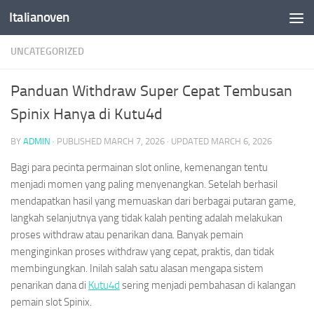
Italianoven
Skip to content
UNCATEGORIZED
Panduan Withdraw Super Cepat Tembusan
Spinix Hanya di Kutu4d
BY
ADMIN
· PUBLISHED
MARCH 7, 2026
· UPDATED
MARCH 6, 2026
Bagi para pecinta permainan slot online, kemenangan tentu
menjadi momen yang paling menyenangkan. Setelah berhasil
mendapatkan hasil yang memuaskan dari berbagai putaran game,
langkah selanjutnya yang tidak kalah penting adalah melakukan
proses withdraw atau penarikan dana. Banyak pemain
menginginkan proses withdraw yang cepat, praktis, dan tidak
membingungkan. Inilah salah satu alasan mengapa sistem
penarikan dana di
Kutu4d
sering menjadi pembahasan di kalangan
pemain slot Spinix.