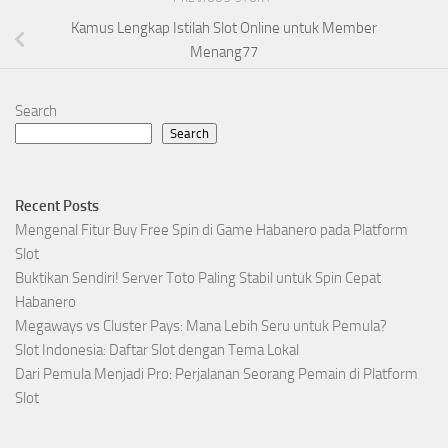
Kamus Lengkap Istilah Slot Online untuk Member
Menang77
Search
Search
Recent Posts
Mengenal Fitur Buy Free Spin di Game Habanero pada Platform
Slot
Buktikan Sendiri! Server Toto Paling Stabil untuk Spin Cepat
Habanero
Megaways vs Cluster Pays: Mana Lebih Seru untuk Pemula?
Slot Indonesia: Daftar Slot dengan Tema Lokal
Dari Pemula Menjadi Pro: Perjalanan Seorang Pemain di Platform
Slot