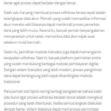
benar agar proses dapat berjalan dengan lancar.
Salah satu hal yang membuat proses withdraw terasa cepat adalah
kelengkapan data akun. Pemain yang sudah memastikan informasi
akun mereka valid biasanya dapat menikmati proses penarikan
dana yang lebih mulus. Karena itu, banyak pemain berpengalaman
menyarankan untuk selalu memeriksa data akun sejak awal
sebelum mulai bermain.
Selain itu, pemilihan metode transaksi juga dapat memengaruhi
kecepatan withdraw. Saat ini, banyak platform permainan online
yang sudah mendukung berbagai metode pembayaran digital.
Dengan sistem transaksi yang lebih modern, proses pengiriman
dana dapat berlangsung lebih cepat dibandingkan metode
tradisional.
Para pemain slot Spinix sering berbagi pengalaman bahwa salah
satu kunci agar proses withdraw berjalan lancar adalah mengikuti
prosedur yang telah ditentukan. Ketika semua langkah dilakukan
dengan benar, sistem biasanya dapat memproses permintaan