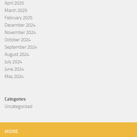
April 2025
March 2025
February 2025
December 2024
November 2024
October 2024
September 2024
August 2024
July 2024
June 2024
May 2024
Categories
Uncategorized
MORE