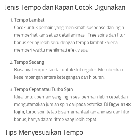
Jenis Tempo dan Kapan Cocok Digunakan
Tempo Lambat
Cocok untuk pemain yang menikmati suspense dan ingin
memperhatikan setiap detail animasi. Free spins dan fitur
bonus sering lebih seru dengan tempo lambat karena
memberi waktu menikmati efek visual.
Tempo Sedang
Biasanya tempo standar untuk slot reguler. Memberikan
keseimbangan antara ketegangan dan hiburan.
Tempo Cepat atau Turbo Spin
Ideal untuk pemain yang ingin sesi bermain lebih cepat dan
mengutamakan jumlah spin daripada estetika. Di
Bigwin138
login
, turbo spin tetap bisa memanfaatkan animasi dan fitur
bonus, hanya dalam ritme yang lebih cepat.
Tips Menyesuaikan Tempo