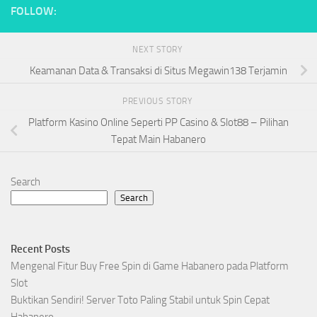
FOLLOW:
NEXT STORY
Keamanan Data & Transaksi di Situs Megawin138 Terjamin
PREVIOUS STORY
Platform Kasino Online Seperti PP Casino & Slot88 – Pilihan
Tepat Main Habanero
Search
Search
Recent Posts
Mengenal Fitur Buy Free Spin di Game Habanero pada Platform
Slot
Buktikan Sendiri! Server Toto Paling Stabil untuk Spin Cepat
Habanero