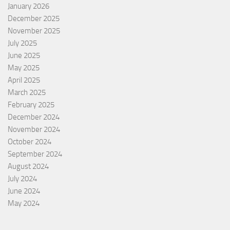
January 2026
December 2025
November 2025
July 2025
June 2025
May 2025
April 2025
March 2025
February 2025
December 2024
November 2024
October 2024
September 2024
August 2024
July 2024
June 2024
May 2024