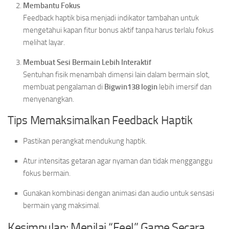
Membantu Fokus
Feedback haptik bisa menjadi indikator tambahan untuk
mengetahui kapan fitur bonus aktif tanpa harus terlalu fokus
melihat layar.
Membuat Sesi Bermain Lebih Interaktif
Sentuhan fisik menambah dimensi lain dalam bermain slot,
membuat pengalaman di
Bigwin138 login
lebih imersif dan
menyenangkan.
Tips Memaksimalkan Feedback Haptik
Pastikan perangkat mendukung haptik.
Atur intensitas getaran agar nyaman dan tidak mengganggu
fokus bermain.
Gunakan kombinasi dengan animasi dan audio untuk sensasi
bermain yang maksimal.
Kesimpulan: Menilai “Feel” Game Secara