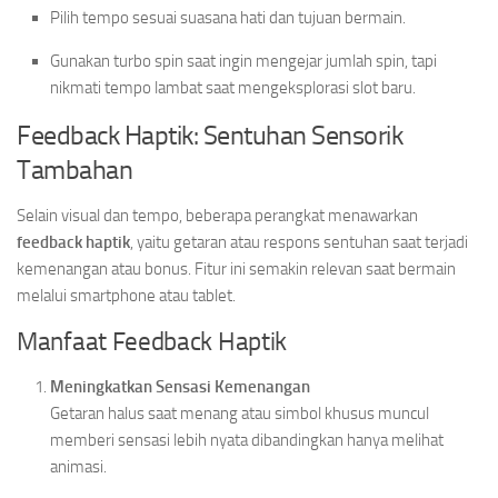
Pilih tempo sesuai suasana hati dan tujuan bermain.
Gunakan turbo spin saat ingin mengejar jumlah spin, tapi
nikmati tempo lambat saat mengeksplorasi slot baru.
Feedback Haptik: Sentuhan Sensorik
Tambahan
Selain visual dan tempo, beberapa perangkat menawarkan
feedback haptik
, yaitu getaran atau respons sentuhan saat terjadi
kemenangan atau bonus. Fitur ini semakin relevan saat bermain
melalui smartphone atau tablet.
Manfaat Feedback Haptik
Meningkatkan Sensasi Kemenangan
Getaran halus saat menang atau simbol khusus muncul
memberi sensasi lebih nyata dibandingkan hanya melihat
animasi.