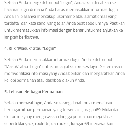
Setelah Anda mengklik tombol “Login”, Anda akan diarahkan ke
halaman login di mana Anda harus memasukkan informasi login
Anda. Ini biasanya mencakup username atau alamat email yang
terdaftar dan kata sandi yang telah Anda buat sebelumnya. Pastikan
untuk memasukkan informasi dengan benar untuk melanjutkan ke
langkah berikutnya.
4. Klik “Masuk” atau “Login”
Setelah Anda memasukkan informasi login Anda, klik tombol
“Masuk” atau “Login” untuk melanjutkan proses login. Sistem akan
memverifikasi informasi yang Anda berikan dan mengarahkan Anda
ke lobi permainan atau dashboard akun Anda.
5. Telusuri Berbagai Permainan
Setelah berhasil login, Anda sekarang dapat mulai menelusuri
berbagai pilihan permainan yang tersedia di Juragan69. Mulai dari
slot online yang mengasyikkan hingga permainan meja klasik
seperti blackjack, roulette, dan poker, Juragan69 menawarkan