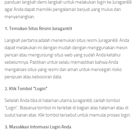
panduan langkah demi langkah untuk melakukan login ke Juragan69
agar Anda dapat memiliki pengalaman berjudi yang mulus dan
menyenangkan.
1. Temukan Situs Resmi Juragan69
Langkah pertama adalah menemukan situs resmi Juragan69. Anda
dapat melakukan ini dengan mudah dengan menggunakan mesin
pencari atau mengunjungi situs web yang sudah Anda ketahui
sebelumnya. Pastikan untuk selalu memastikan bahwa Anda
mengakses situs yang resmi dan aman untuk mencegah risiko
penipuan atau kebocoran data.
2. Klik Tombol “Login”
Setelah Anda tiba di halaman utama Juragan69, carilah tombol
“Login”. Biasanya tombol ini terletak di bagian atas halaman atau di
sudut kanan atas. Klik tombol tersebut untuk memulai proses login.
3. Masukkan Informasi Login Anda