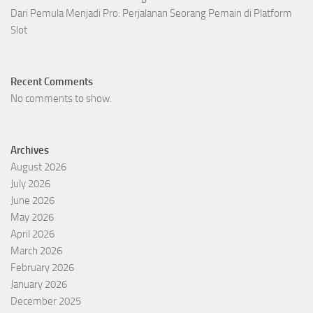
Dari Pemula Menjadi Pro: Perjalanan Seorang Pemain di Platform
Slot
Recent Comments
No comments to show.
Archives
August 2026
July 2026
June 2026
May 2026
April 2026
March 2026
February 2026
January 2026
December 2025