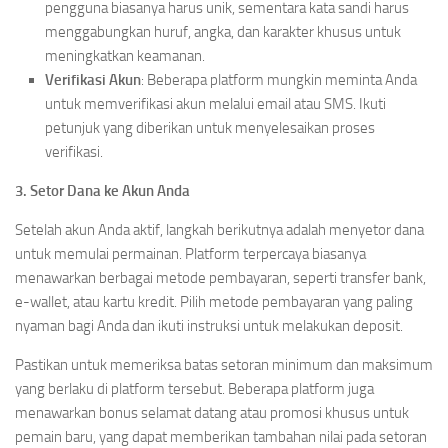
pengguna biasanya harus unik, sementara kata sandi harus
menggabungkan huruf, angka, dan karakter khusus untuk
meningkatkan keamanan.
Verifikasi Akun
: Beberapa platform mungkin meminta Anda
untuk memverifikasi akun melalui email atau SMS. Ikuti
petunjuk yang diberikan untuk menyelesaikan proses
verifikasi.
3. Setor Dana ke Akun Anda
Setelah akun Anda aktif, langkah berikutnya adalah menyetor dana
untuk memulai permainan. Platform terpercaya biasanya
menawarkan berbagai metode pembayaran, seperti transfer bank,
e-wallet, atau kartu kredit. Pilih metode pembayaran yang paling
nyaman bagi Anda dan ikuti instruksi untuk melakukan deposit.
Pastikan untuk memeriksa batas setoran minimum dan maksimum
yang berlaku di platform tersebut. Beberapa platform juga
menawarkan bonus selamat datang atau promosi khusus untuk
pemain baru, yang dapat memberikan tambahan nilai pada setoran