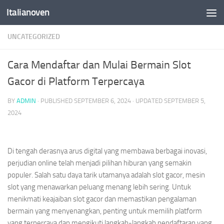
Italianoven
Skip to content
UNCATEGORIZED
Cara Mendaftar dan Mulai Bermain Slot
Gacor di Platform Terpercaya
BY
ADMIN
· PUBLISHED
SEPTEMBER 6, 2024
· UPDATED
SEPTEMBER 5,
2024
Di tengah derasnya arus digital yang membawa berbagai inovasi,
perjudian online telah menjadi pilihan hiburan yang semakin
populer. Salah satu daya tarik utamanya adalah slot gacor, mesin
slot yang menawarkan peluang menang lebih sering. Untuk
menikmati keajaiban slot gacor dan memastikan pengalaman
bermain yang menyenangkan, penting untuk memilih platform
yang terpercaya dan mengikuti langkah-langkah pendaftaran yang