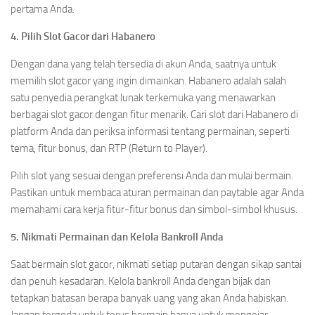
pertama Anda.
4. Pilih Slot Gacor dari Habanero
Dengan dana yang telah tersedia di akun Anda, saatnya untuk
memilih slot gacor yang ingin dimainkan. Habanero adalah salah
satu penyedia perangkat lunak terkemuka yang menawarkan
berbagai slot gacor dengan fitur menarik. Cari slot dari Habanero di
platform Anda dan periksa informasi tentang permainan, seperti
tema, fitur bonus, dan RTP (Return to Player).
Pilih slot yang sesuai dengan preferensi Anda dan mulai bermain.
Pastikan untuk membaca aturan permainan dan paytable agar Anda
memahami cara kerja fitur-fitur bonus dan simbol-simbol khusus.
5. Nikmati Permainan dan Kelola Bankroll Anda
Saat bermain slot gacor, nikmati setiap putaran dengan sikap santai
dan penuh kesadaran. Kelola bankroll Anda dengan bijak dan
tetapkan batasan berapa banyak uang yang akan Anda habiskan.