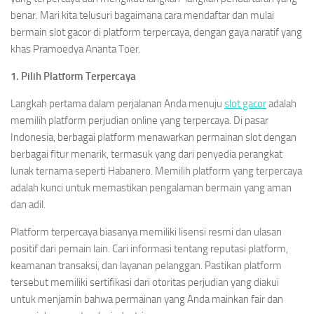
benar. Mari kita telusuri bagaimana cara mendaftar dan mulai
bermain slot gacor di platform terpercaya, dengan gaya naratif yang
khas Pramoedya Ananta Toer.
1. Pilih Platform Terpercaya
Langkah pertama dalam perjalanan Anda menuju
slot gacor
adalah
memilih platform perjudian online yang terpercaya. Di pasar
Indonesia, berbagai platform menawarkan permainan slot dengan
berbagai fitur menarik, termasuk yang dari penyedia perangkat
lunak ternama seperti Habanero. Memilih platform yang terpercaya
adalah kunci untuk memastikan pengalaman bermain yang aman
dan adil.
Platform terpercaya biasanya memiliki lisensi resmi dan ulasan
positif dari pemain lain. Cari informasi tentang reputasi platform,
keamanan transaksi, dan layanan pelanggan. Pastikan platform
tersebut memiliki sertifikasi dari otoritas perjudian yang diakui
untuk menjamin bahwa permainan yang Anda mainkan fair dan