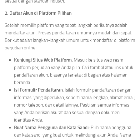
sesuai dengan standar industri.
2. Daftar Akun di Platform Pilihan
Setelah memilih platform yang tepat, langkah berikutnya adalah
mendaftar akun. Proses pendaftaran umumnya mudah dan cepat.
Berikut adalah langkah-langkah umum untuk mendaftar di platform
perjudian online:
Kunjungi Situs Web Platform
: Masuk ke situs web resmi
platform perjudian yang Anda pilih. Cari tombol atau link untuk
pendaftaran akun, biasanya terletak di bagian atas halaman
beranda.
Isi Formulir Pendaftaran
: Isilah formulir pendaftaran dengan
informasi yang diperlukan, seperti nama lengkap, alamat email,
nomor telepon, dan detail lainnya. Pastikan semua informasi
yang Anda berikan akurat dan sesuai dengan dokumen
identitas Anda.
Buat Nama Pengguna dan Kata Sandi
: Pilih nama pengguna
dan kata sandi yang kuat untuk melindungi akun Anda. Nama